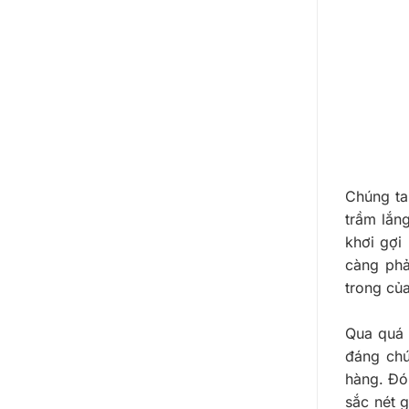
Chúng ta
trầm lắn
khơi gợi
càng phả
trong củ
Qua quá 
đáng chú
hàng. Đó 
sắc nét g