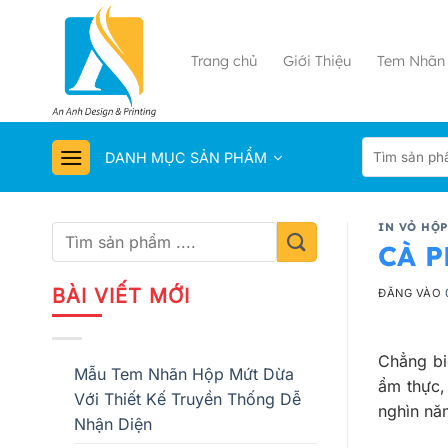
Bỏ
qua
nội
Trang chủ
Giới Thiệu
Tem Nhãn 
dung
DANH MỤC SẢN PHẨM
IN VỎ HỘP
CÀ P
BÀI VIẾT MỚI
ĐĂNG VÀO
Chẳng bi
Mẫu Tem Nhãn Hộp Mứt Dừa
ẩm thực,
Với Thiết Kế Truyền Thống Dễ
nghìn năm
Nhận Diện