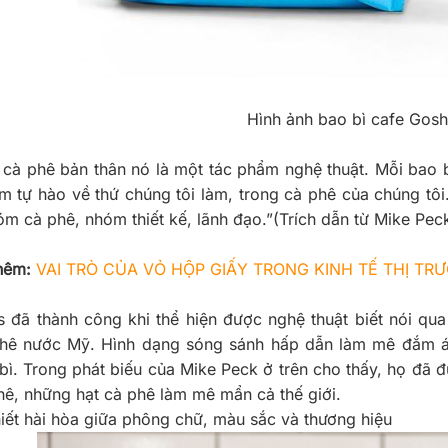
Hình ảnh bao bì cafe Gos
i cà phê bản thân nó là một tác phẩm nghệ thuật. Mỗi bao 
ềm tự hào về thứ chúng tôi làm, trong cà phê của chúng tô
óm cà phê, nhóm thiết kế, lãnh đạo.”(Trích dẫn từ Mike Pe
hêm:
VAI TRÒ CỦA VỎ HỘP GIẤY TRONG KINH TẾ THỊ TR
s đã thành công khi thể hiện được nghệ thuật biết nói qu
hê nước Mỹ. Hình dạng sóng sánh hấp dẫn làm mê đắm án
 bì. Trong phát biếu của Mike Peck ở trên cho thấy, họ đã
hê, những hạt cà phê làm mê mẩn cả thế giới.
hiết hài hòa giữa phông chữ, màu sắc và thương hiệu