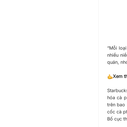
“Mỗi loạ
nhiều ni
quán, nh
Xem t
Starbuck
hóa cà p
trên bao
cốc cà p
Bố cục t