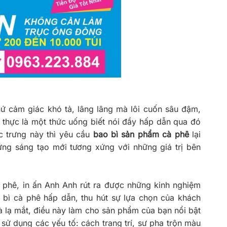
hứ cảm giác khó tả, lâng lâng mà lôi cuốn sâu đậm,
thực là một thức uống biết nói đầy hấp dẫn qua đó
 trưng này thì yêu cầu
bao bì sản phẩm cà phê
lại
ng sáng tạo mới tương xứng với những giá trị bên
à phê, in ấn Anh Anh rút ra được những kinh nghiệm
 bì cà phê hấp dẫn, thu hút sự lựa chọn của khách
và lạ mắt, điều này làm cho sản phẩm của bạn nổi bật
 sử dụng các yếu tố: cách trang trí, sư pha trộn màu