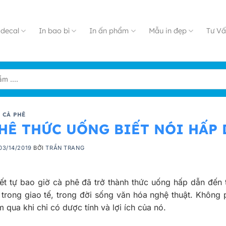
decal
In bao bì
In ấn phẩm
Mẫu in đẹp
Tư Vấ
 CÀ PHÊ
HÊ THỨC UỐNG BIẾT NÓI HẤP 
03/14/2019
BỞI
TRẦN TRANG
ết tự bao giờ cà phê đã trở thành thức uống hấp dẫn đến t
 trong giao tế, trong đời sống văn hóa nghệ thuật. Không p
 qua khi chỉ có dược tính và lợi ích của nó.