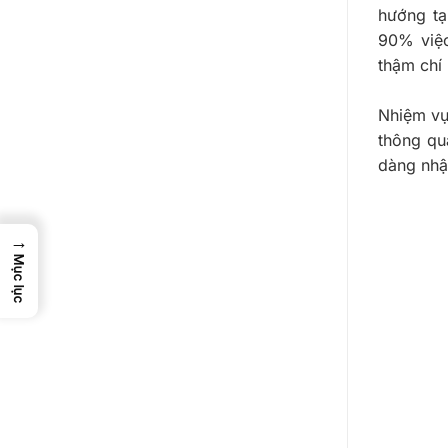
hướng tạ
90% việc
thậm chí
Nhiệm vụ
thông q
dàng nhậ
→
Mục lục