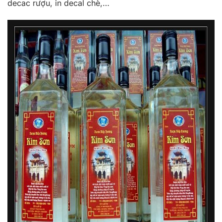
decac rượu, in decal chè,…