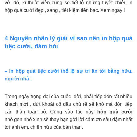
với đó, kĩ thuật viên cũng sẽ tiết lộ những tuyệt chiêu in
hộp quà cưới đẹp , sang , tiết kiệm tiền bạc. Xem ngay !
4 Nguyên nhân lý giải vì sao nên in hộp quà
tiệc cưới, đám hỏi
– In hộp quà tiệc cưới thổ lộ sự tri ân tới bằng hữu,
người nhà :
Trong ngày trọng đại của cuộc đời, phải tiếp đón rất nhiều
khách mời , dứt khoát cô dâu chú rể sẽ khó mà đón tiếp
cẩn thận toàn bộ. Cũng vào lúc này,
hộp quà cưới
nhỏ gọn nhỏ xinh sẽ thay bạn gởi lời cám ơn sâu đậm nhất
tới anh em, chiến hữu của bản thân.