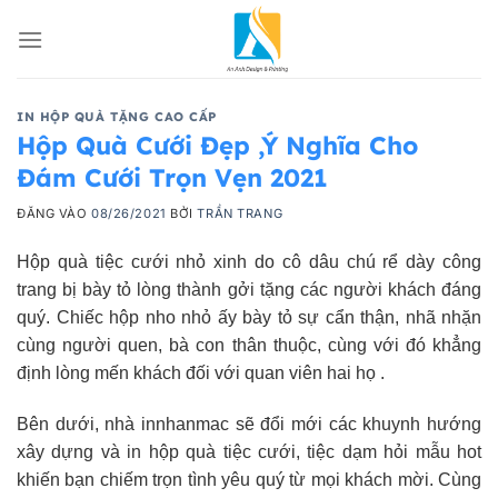
Bỏ
qua
nội
dung
IN HỘP QUÀ TẶNG CAO CẤP
Hộp Quà Cưới Đẹp ,Ý Nghĩa Cho
Đám Cưới Trọn Vẹn 2021
ĐĂNG VÀO
08/26/2021
BỞI
TRẦN TRANG
Hộp quà tiệc cưới nhỏ xinh do cô dâu chú rể dày công
trang bị bày tỏ lòng thành gởi tặng các người khách đáng
quý. Chiếc hộp nho nhỏ ấy bày tỏ sự cẩn thận, nhã nhặn
cùng người quen, bà con thân thuộc, cùng với đó khẳng
định lòng mến khách đối với quan viên hai họ .
Bên dưới, nhà innhanmac sẽ đổi mới các khuynh hướng
xây dựng và in hộp quà tiệc cưới, tiệc dạm hỏi mẫu hot
khiến bạn chiếm trọn tình yêu quý từ mọi khách mời. Cùng