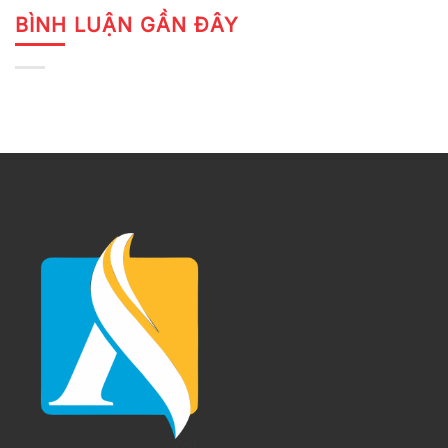
BÌNH LUẬN GẦN ĐÂY