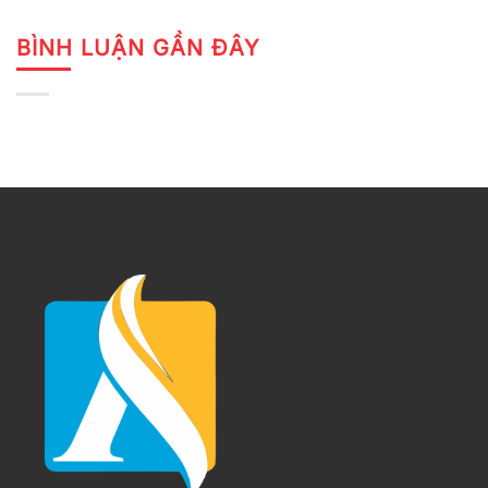
BÌNH LUẬN GẦN ĐÂY