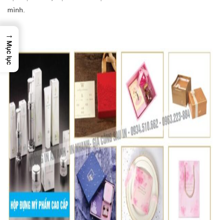
mình.
→
Mục lục