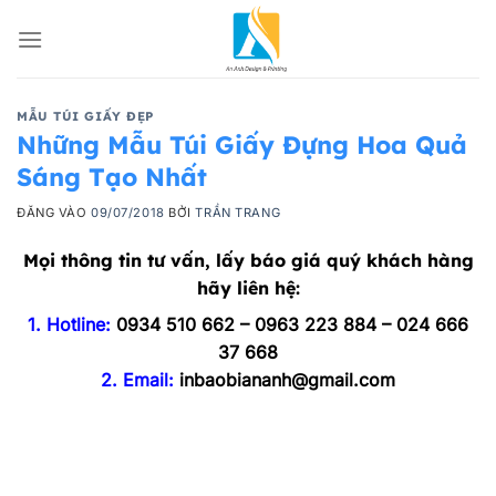
Bỏ
qua
nội
dung
MẪU TÚI GIẤY ĐẸP
Những Mẫu Túi Giấy Đựng Hoa Quả
Sáng Tạo Nhất
ĐĂNG VÀO
09/07/2018
BỞI
TRẦN TRANG
Mọi thông tin tư vấn, lấy báo giá quý khách hàng
hãy liên hệ:
1. Hotline:
0934 510 662 – 0963 223 884 – 024 666
37 668
2. Email:
inbaobiananh@gmail.com