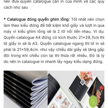
nên đưa quyển catalogue cần in của mình về các quy
cách như sau
* Catalogue đóng quyển ghim lồng:
Tốt nhất nên chọn
làm theo kiểu đứng để tiết kiệm khổ giấy và lượt in qua
máy vì kiểu ghim lồng sẽ là 2 tờ nối liền nhau. Ví dụ:
Quyển catalogue A4 đứng có kích thước 21×29,7cm thì
tờ giấy in sẽ là A3. Quyển catalogue ngang thì tờ in sẽ
phải là 21×59,4cm. như vậy chiều dài giấy sẽ tăng gấp
đôi trong khi chiều còn lại thì thừa rất nhiều. Đó là lý
do nên in catalogue in nhanh lấy ngay kiểu dạng đứng.