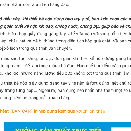
 sản phẩm luôn là ưu tiên hàng đầu.
 điều này, khi thiết kế hộp đựng bao tay y tế, bạn luôn chọn các
 quên thiết kế hộp kín đáo, chống nước, chống bụi, giúp bảo vệ chấ
ích thước hộp giấy đựng găng tay y tế vừa vặn với sản phẩm bên t
 ép, nhàu nát và dễ bị thủng trong diện tích hộp quá chật. Và bạn 
bị xô lệch trong quá trình vận chuyển.
n màu sắc tươi sáng, bố cục đơn giản khi thiết kế hộp đựng găng t
ương, cam… để làm tone màu chủ đạo. Hạn chế tìm kiếm các gam 
c, khơi gợi những năng lượng tiêu cực không tốt trong quá trình làm
ữ thiết kế hộp giấy đựng găng tay y tế nên là font đứng, nét chữ rõ
ay trong từng hộp… Ngoài ra, bạn cũng nên nhấn nhá thêm một số ư
a tăng niềm tin trong mắt khách hàng.
thêm:
[BẠN CẦN]
In hộp đựng kem que
với chi phí thấp