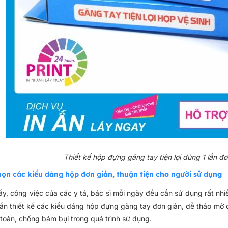
Thiết kế hộp đựng găng tay tiện lợi dùng 1 lần đ
họn các kiểu dáng hộp đơn giản, thuận tiện cho người sử dụng
ấy, công việc của các y tá, bác sĩ mỗi ngày đều cần sử dụng rất nhi
ần thiết kế các kiểu dáng hộp đựng găng tay đơn giản, dễ tháo mở để
 toàn, chống bám bụi trong quá trình sử dụng.