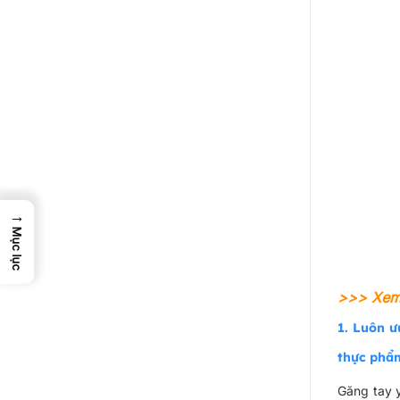
→
Mục lục
>>> Xem
1. Luôn ư
thực phẩm
Găng tay y