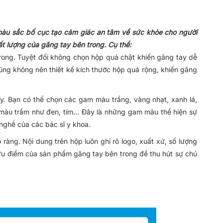
 màu sắc bố cục tạo cảm giác an tâm về sức khỏe cho người
t lượng của găng tay bên trong. Cụ thể:
rong. Tuyệt đối không chọn hộp quá chật khiến găng tay dễ
cũng không nên thiết kế kích thước hộp quá rộng, khiến găng
ay. Bạn có thể chọn các gam màu trắng, vàng nhạt, xanh lá,
màu trầm như đen, tím… Đây là những gam màu thể hiện sự
 nghề của các bác sĩ y khoa.
 ràng. Nội dung trên hộp luôn ghi rõ logo, xuất xứ, số lượng
u điểm của sản phẩm găng tay bên trong để thu hút sự chú