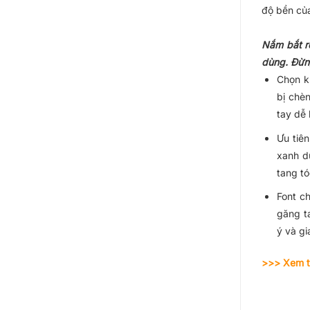
độ bền của
Nắm bắt rõ
dùng. Đừng
Chọn k
bị chèn
tay dễ 
Ưu tiê
xanh d
tang tó
Font ch
găng t
ý và gi
>>> Xem 