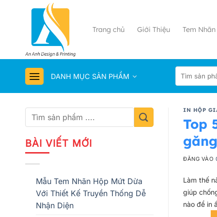
Bỏ
qua
nội
Trang chủ
Giới Thiệu
Tem Nhãn 
dung
DANH MỤC SẢN PHẨM
IN HỘP GI
Top 
găng
BÀI VIẾT MỚI
ĐĂNG VÀO
Làm thế 
Mẫu Tem Nhãn Hộp Mứt Dừa
giúp chốn
Với Thiết Kế Truyền Thống Dễ
nào để in 
Nhận Diện