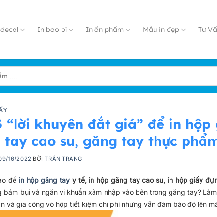
decal
In bao bì
In ấn phẩm
Mẫu in đẹp
Tư Vấ
ẤY
5 “lời khuyên đắt giá” để in hộp
 tay cao su, găng tay thực phẩ
09/16/2022
BỞI
TRẦN TRANG
nào để
in hộp găng tay
y tế, in hộp găng tay cao su, in hộp giấy đ
g bám bụi và ngăn vi khuẩn xâm nhập vào bên trong găng tay? Làm 
ấn và gia công vỏ hộp tiết kiệm chi phí nhưng vẫn đảm bảo độ lên 