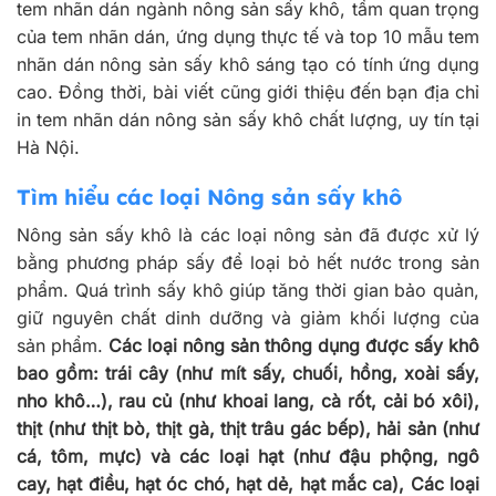
tem nhãn dán ngành nông sản sấy khô, tầm quan trọng
của tem nhãn dán, ứng dụng thực tế và top 10 mẫu tem
nhãn dán nông sản sấy khô sáng tạo có tính ứng dụng
cao. Đồng thời, bài viết cũng giới thiệu đến bạn địa chỉ
in tem nhãn dán nông sản sấy khô chất lượng, uy tín tại
Hà Nội.
Tìm hiểu các loại Nông sản sấy khô
Nông sản sấy khô là các loại nông sản đã được xử lý
bằng phương pháp sấy để loại bỏ hết nước trong sản
phẩm. Quá trình sấy khô giúp tăng thời gian bảo quản,
giữ nguyên chất dinh dưỡng và giảm khối lượng của
sản phẩm.
Các loại nông sản thông dụng được sấy khô
bao gồm: trái cây (như mít sấy, chuối, hồng, xoài sấy,
nho khô…), rau củ (như khoai lang, cà rốt, cải bó xôi),
thịt (như thịt bò, thịt gà, thịt trâu gác bếp), hải sản (như
cá, tôm, mực) và các loại hạt (như đậu phộng, ngô
cay, hạt điều, hạt óc chó, hạt dẻ, hạt mắc ca), Các loại