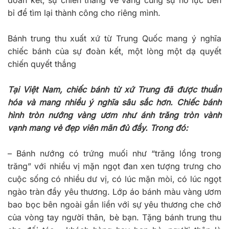
đoàn kết, sự chiến thắng vẻ vang cùng sự nỗ lực bền
bỉ để tìm lại thành công cho riêng mình.
Bánh trung thu xuất xứ từ Trung Quốc mang ý nghĩa
chiếc bánh của sự đoàn kết, một lòng một dạ quyết
chiến quyết thắng
Tại Việt Nam, chiếc bánh từ xứ Trung đã được thuần
hóa và mang nhiều ý nghĩa sâu sắc hơn. Chiếc bánh
hình tròn nướng vàng ươm như ánh trăng tròn vành
vạnh mang vẻ đẹp viên mãn đủ đầy. Trong đó:
– Bánh nướng có trứng muối như “trăng lồng trong
trăng” với nhiều vị mặn ngọt đan xen tượng trưng cho
cuộc sống có nhiều dư vị, có lúc mặn mòi, có lúc ngọt
ngào tràn đầy yêu thương. Lớp áo bánh màu vàng ươm
bao bọc bên ngoài gắn liền với sự yêu thương che chở
của vòng tay người thân, bè bạn. Tặng bánh trung thu