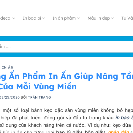
decal
In bao bì
In ấn phẩm
Mẫu in đẹp
Tư Vấ
 IN ẤN
g Ấn Phẩm In Ấn Giúp Nâng T
Của Mỗi Vùng Miền
03/25/2020
BỞI
TRẦN TRANG
, một số loại bánh kẹo đặc sản vùng miền không bó hẹp
hiệp đã phát triển, đóng gói và đầu tư trong khâu
in bao b
sử dụng của khách hàng trên cả nước. Ví dụ như: kẹo dừa
í kíp in ấn cho từng loại
bao bì giấy, hộp giấy,
nhãn dán
s