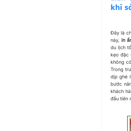
khi 
Đây là c
này,
in ấ
du lịch 
kẹo đặc 
không có
Trong tr
dịp ghé 
bước nân
khách hà
đầu tiên 