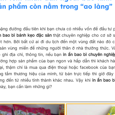
sản phẩm còn nằm trong “ao làng”
hặng đường đầu tiên khi bạn chưa có nhiều vốn đề đầu tư ph
n bao bì bánh kẹo đặc sản
thật chuyên nghiệp cho cơ sở s
tốt hơn. Bởi bất cứ ai đi du lịch đến một vùng đất nào đ
sản vùng miền để những người thân ở nhà thưởng thức. Và 
 ghi địa chỉ, thông tin, nếu bạn
in ấn bao bì chuyên nghiệ
ường hợp sản phẩm của bạn ngon và hấp dẫn thì khách hà
lại, thậm chí là mua qua điện thoại hoặc facebook của bạ
g tầm thương hiệu của mình, từ bán trực tiếp thì giờ đây
ng đến từ nhiều tỉnh thành khác nhau. Vậy khi
in ấn bao 
này, bạn cần làm những gì?