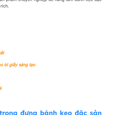
rích.
ắt
o bì giấy sáng tạo
ẻ
 trong đựng bánh kẹo đặc sản