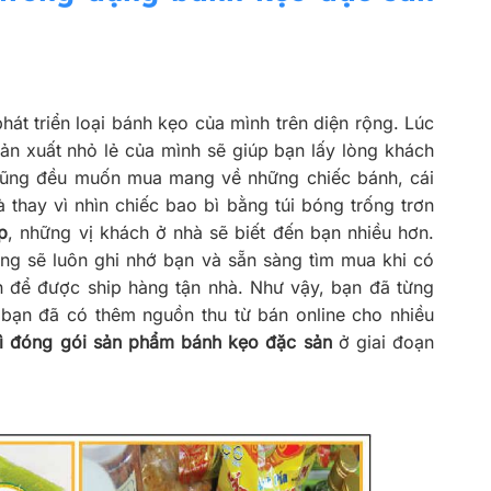
át triển loại bánh kẹo của mình trên diện rộng. Lúc
ản xuất nhỏ lẻ của mình sẽ giúp bạn lấy lòng khách
ó cũng đều muốn mua mang về những chiếc bánh, cái
thay vì nhìn chiếc bao bì bằng túi bóng trống trơn
p
, những vị khách ở nhà sẽ biết đến bạn nhiều hơn.
ng sẽ luôn ghi nhớ bạn và sẵn sàng tìm mua khi có
n để được ship hàng tận nhà. Như vậy, bạn đã từng
 bạn đã có thêm nguồn thu từ bán online cho nhiều
bì đóng gói sản phẩm bánh kẹo đặc sản
ở giai đoạn