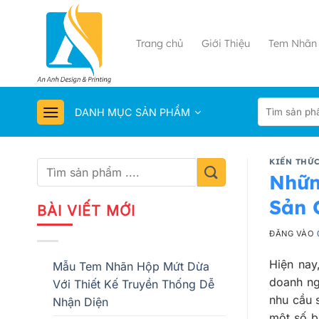
Bỏ
qua
nội
Trang chủ
Giới Thiệu
Tem Nhãn 
dung
DANH MỤC SẢN PHẨM
KIẾN THỨC
Nhữn
Sản 
BÀI VIẾT MỚI
ĐĂNG VÀO
Hiện nay
Mẫu Tem Nhãn Hộp Mứt Dừa
doanh ng
Với Thiết Kế Truyền Thống Dễ
nhu cầu 
Nhận Diện
một số b