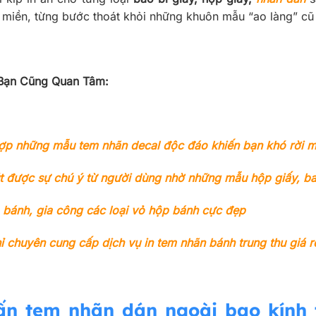
 miền, từng bước thoát khỏi những khuôn mẫu “ao làng” cũ 
Bạn Cũng Quan Tâm:
ợp những mẫu tem nhãn decal độc đáo khiến bạn khó rời m
t được sự chú ý từ người dùng nhờ những mẫu hộp giấy, ba
 bánh, gia công các loại vỏ hộp bánh cực đẹp
ỉ chuyên cung cấp dịch vụ in tem nhãn bánh trung thu giá r
 ấn tem nhãn dán ngoài bao kính