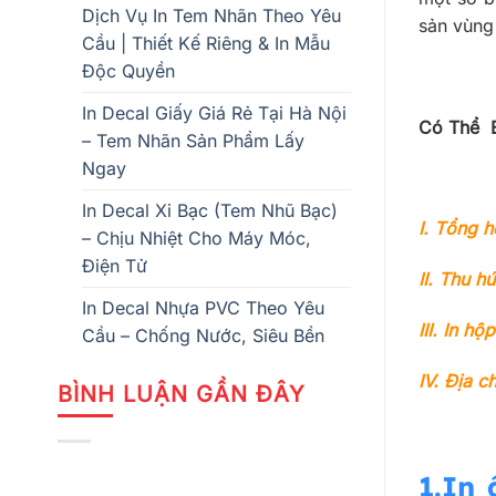
Dịch Vụ In Tem Nhãn Theo Yêu
sản vùng
Cầu | Thiết Kế Riêng & In Mẫu
Độc Quyền
In Decal Giấy Giá Rẻ Tại Hà Nội
Có Thể 
– Tem Nhãn Sản Phẩm Lấy
Ngay
In Decal Xi Bạc (Tem Nhũ Bạc)
I.
Tổng h
– Chịu Nhiệt Cho Máy Móc,
Điện Tử
II.
Thu hú
In Decal Nhựa PVC Theo Yêu
III.
In hộp
Cầu – Chống Nước, Siêu Bền
IV.
Địa ch
BÌNH LUẬN GẦN ĐÂY
1.In