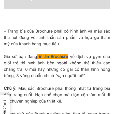
–
Trang bìa của Brochure phải có hình ảnh và màu sắc
thu hút đúng với tinh thần sản phẩm và hợp gu thẩm
mỹ của khách hàng mục tiêu.
Giả sử bạn đang
in ấn Brochure
về dịch vụ gym cho
giới trẻ thì hình ảnh bên ngoài không thể thiếu các
chàng trai 6 múi hay những cô gái có thân hình nóng
bỏng, 3 vòng chuẩn chỉnh “vạn người mê”.
Chú ý:
Màu sắc Brochure phải thống nhất từ trang bìa
đến trang cuối. Hạn chế chọn màu lộn xộn làm mất đi
→
sự chuyên nghiệp của thiết kế.
Mục lục
–
Font chữ của Brochure đơn giản, tinh tế, sang trọng.