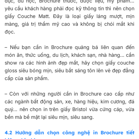
dục, du học, Brochure thuốc, dược liệu, mỹ phẩm…
yêu cầu khách hàng phải đọc kỹ thông tin thì nên chọn
giấy Couche Matt. Đây là loại giấy láng mượt, mịn
màng, giá trị thẩm mỹ cao và không bị chói mắt khi
đọc.
–
Nếu bạn cần in Brochure quảng bá liên quan đến
món ăn, thức uống, du lịch, khách sạn, nhà hàng… cần
show ra các hình ảnh đẹp mắt, hãy chọn giấy couche
gloss siêu bóng mịn, siêu bắt sáng tôn lên vẻ đẹp đẳng
cấp của sản phẩm.
–
Còn với những người cần in Brochure cao cấp như
các ngành bất động sản, xe, hàng hiệu, kim cương, đá
quý… nên chọn in trên giấy Bristol vừa cứng cáp, vừa
bền mà bề mặt lại siêu mịn, siêu sang.
4.2 Hướng dẫn chọn công nghệ in Brochure tiết